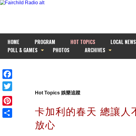
HOME
PROGRAM
HOT TOPICS
LOCAL NEWS
POLL & GAMES
PHOTOS
ARCHIVES
Facebook
Hot Topics 娛樂追蹤
Twitter
卡加利的春天 總讓人
Pinterest
放心
Share