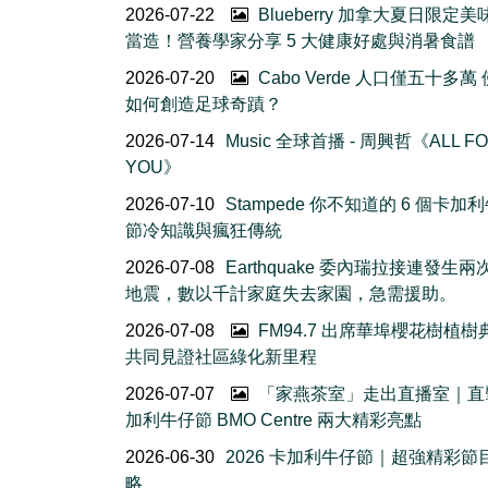
2026-07-22
Blueberry 加拿大夏日限定美
當造！營養學家分享 5 大健康好處與消暑食譜
2026-07-20
Cabo Verde 人口僅五十多萬
如何創造足球奇蹟？
2026-07-14
Music 全球首播 - 周興哲《ALL F
YOU》
2026-07-10
Stampede 你不知道的 6 個卡加
節冷知識與瘋狂傳統
2026-07-08
Earthquake 委內瑞拉接連發生
地震，數以千計家庭失去家園，急需援助。
2026-07-08
FM94.7 出席華埠櫻花樹植
共同見證社區綠化新里程
2026-07-07
「家燕茶室」走出直播室｜直
加利牛仔節 BMO Centre 兩大精彩亮點
2026-06-30
2026 卡加利牛仔節｜超強精彩節
略