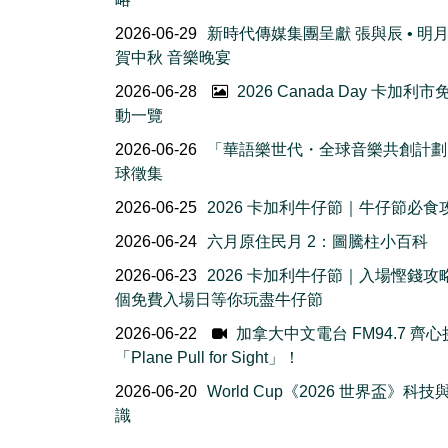
2026-06-29
新時代傳媒集團呈獻 張與辰 • 明
賀中秋 音樂晚宴
2026-06-28
2026 Canada Day 卡加利
動一覽
2026-06-26
「華語樂世代・全球音樂共創計劃
球徵集
2026-06-25
2026 卡加利牛仔節｜牛仔節必食
2026-06-24
六月原住民月 2：圖騰柱小百科
2026-06-23
2026 卡加利牛仔節｜入場慳錢攻
個免費入場日等你玩盡牛仔節
2026-06-22
加拿大中文電台 FM94.7 齊
「Plane Pull for Sight」！
2026-06-20
World Cup《2026 世界盃》科
識