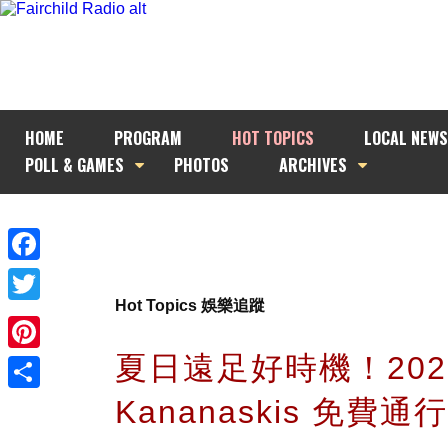
HOME
PROGRAM
HOT TOPICS
LOCAL NEWS
POLL & GAMES
PHOTOS
ARCHIVES
Facebook
Hot Topics 娛樂追蹤
Twitter
夏日遠足好時機！202
Pinterest
Kananaskis 免費
Share