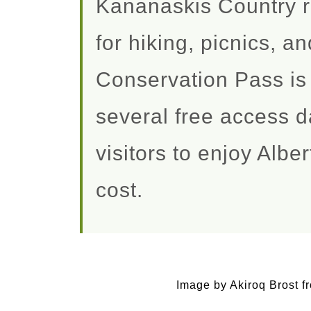
Kananaskis Country r
for hiking, picnics, 
Conservation Pass is 
several free access d
visitors to enjoy Albe
cost.
Image by Akiroq Brost f