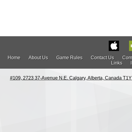
Home
About Us
Game Rules
Contact Us
Com
Links
#109, 2723 37-Avenue N.E. Calgary, Alberta, Canada T1