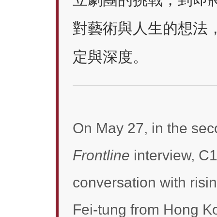
對藝術與人生的想法
定與深度。
On May 27, in the sec
Frontline
interview, C
conversation with ris
Fei-tung from Hong Ko