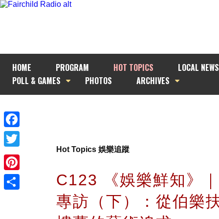
HOME
PROGRAM
HOT TOPICS
LOCAL NEWS
POLL & GAMES
PHOTOS
ARCHIVES
Facebook
Hot Topics 娛樂追蹤
Twitter
C123 《娛樂鮮知》
Pinterest
專訪（下）：從伯樂
Share