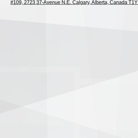
#109, 2723 37-Avenue N.E. Calgary, Alberta, Canada T1