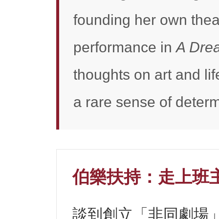
founding her own thea
performance in
A Dre
thoughts on art and li
a rare sense of deter
伯樂扶持：走上班
談到創立「非同劇場