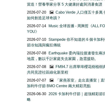
當造！營養學家分享 5 大健康好處與消暑食譜
2026-07-20
Cabo Verde 人口僅五十多萬
如何創造足球奇蹟？
2026-07-14
Music 全球首播 - 周興哲《ALL F
YOU》
2026-07-10
Stampede 你不知道的 6 個卡加
節冷知識與瘋狂傳統
2026-07-08
Earthquake 委內瑞拉接連發生
地震，數以千計家庭失去家園，急需援助。
2026-07-08
FM94.7 出席華埠櫻花樹植
共同見證社區綠化新里程
2026-07-07
「家燕茶室」走出直播室｜直
加利牛仔節 BMO Centre 兩大精彩亮點
2026-06-30
2026 卡加利牛仔節｜超強精彩節
略