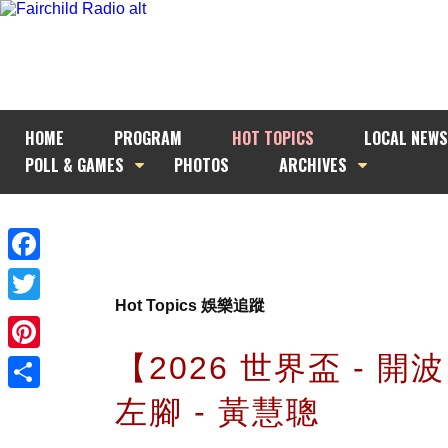
HOME
PROGRAM
HOT TOPICS
LOCAL NEWS
POLL & GAMES
PHOTOS
ARCHIVES
Facebook
Hot Topics 娛樂追蹤
Twitter
【2026 世界盃 - 開
Pinterest
左腳 - 黃慧聰
Share