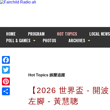
HOME
PROGRAM
HOT TOPICS
LOCAL NEWS
POLL & GAMES
PHOTOS
ARCHIVES
Facebook
Hot Topics 娛樂追蹤
Twitter
【2026 世界盃 - 開
Pinterest
左腳 - 黃慧聰
Share