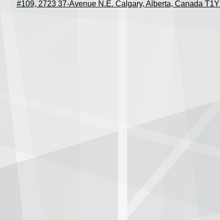
#109, 2723 37-Avenue N.E. Calgary, Alberta, Canada T1