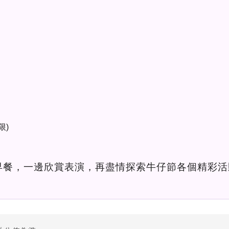
限)
早餐，一邊欣賞表演，再盡情探索牛仔節各個精彩活