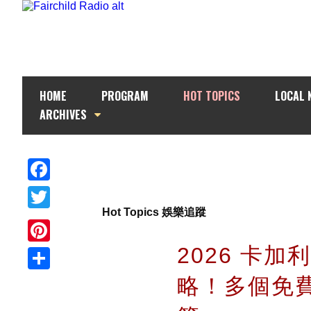
HOME
PROGRAM
HOT TOPICS
LOCAL 
ARCHIVES
Facebook
Hot Topics 娛樂追蹤
Twitter
2026 卡
Pinterest
略！多個免
Share