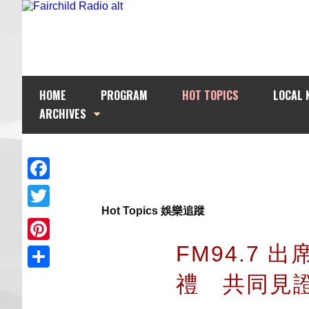
HOME
PROGRAM
HOT TOPICS
LOCAL 
ARCHIVES
Facebook
Hot Topics 娛樂追蹤
Twitter
FM94.7
Pinterest
禮 共同見
Share