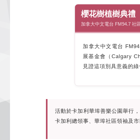
櫻花樹植樹典禮
加拿大中文電台 FM94.7 社
加拿大中文電台 FM94.
展基金會（Calgary C
見證這項別具意義的綠
活動於卡加利華埠善樂公園舉行，
卡加利總領事、華埠社區領袖及市