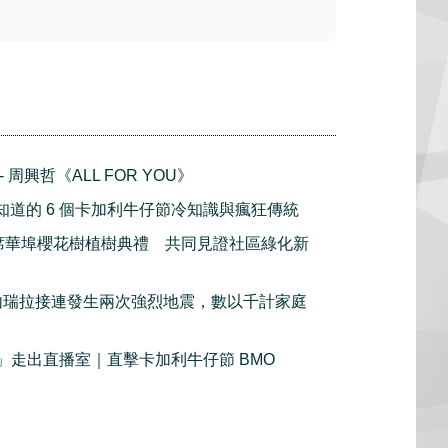
 - 周興哲《ALL FOR YOU》
 你不知道的 6 個卡加利牛仔節冷知識與瘋狂傳統
 出席華埠櫻花樹植樹典禮 共同見證社區綠化新
ke 委內瑞拉接連發生兩次強烈地震，數以千計家庭
」走出直播室｜直擊卡加利牛仔節 BMO