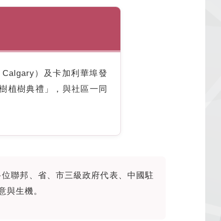
f Calgary）及卡加利華埠發
辦的「櫻花樹植樹典禮」，與社區一同
多位聯邦、省、市三級政府代表、中國駐
綠意與生機。