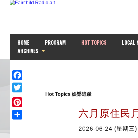
HOME
PROGRAM
HOT TOPICS
LOCAL 
ARCHIVES
Facebook
Hot Topics 娛樂追蹤
Twitter
六月原住民月
Pinterest
Share
2026-06-24 (星期三)