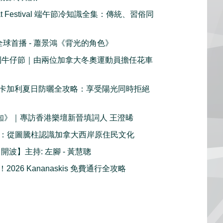
oat Festival 端午節冷知識全集：傳統、習俗同
c 全球首播 - 蕭景鴻《背光的角色》
加利牛仔節｜由兩位加拿大冬奧運動員擔任花車
卡加利夏日防曬全攻略：享受陽光同時拒絕
鮮知》｜專訪香港樂壇新晉填詞人 王澄晞
1 ：從圖騰柱認識加拿大西岸原住民文化
- 開波】主持: 左腳 - 黃慧聰
026 Kananaskis 免費通行全攻略