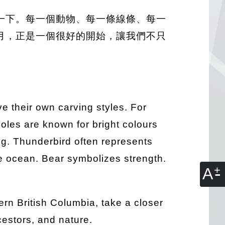
一下。每一個動物、每一條線條、每一
月，正是一個很好的開始，讓我們不只
e their own carving styles. For
oles are known for bright colours
g. Thunderbird often represents
he ocean. Bear symbolizes strength.
A
rn British Columbia, take a closer
cestors, and nature.