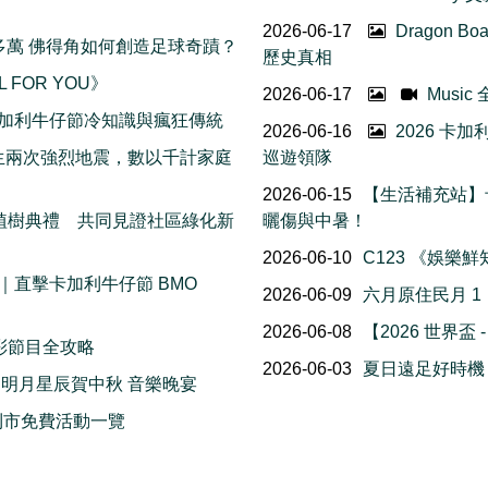
2026-06-17
Dragon B
五十多萬 佛得角如何創造足球奇蹟？
歷史真相
L FOR YOU》
2026-06-17
Musi
 個卡加利牛仔節冷知識與瘋狂傳統
2026-06-16
2026 卡
接連發生兩次強烈地震，數以千計家庭
巡遊領隊
2026-06-15
【生活補充站】
花樹植樹典禮 共同見證社區綠化新
曬傷與中暑！
2026-06-10
C123 《娛樂
直擊卡加利牛仔節 BMO
2026-06-09
六月原住民月 
2026-06-08
【2026 世界盃 
精彩節目全攻略
2026-06-03
夏日遠足好時機！2
 明月星辰賀中秋 音樂晚宴
 卡加利市免費活動一覽