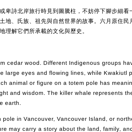
或卑詩北岸旅行時見到圖騰柱，不妨停下腳步細看
土地、氏族、祖先與自然世界的故事。六月原住民
地理解它們所承載的文化與歷史。
om cedar wood. Different Indigenous groups hav
 large eyes and flowing lines, while Kwakiutl p
ch animal or figure on a totem pole has meanin
ight and wisdom. The killer whale represents t
e earth.
pole in Vancouver, Vancouver Island, or northe
gure may carry a story about the land, family, an