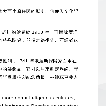
拿大西岸原住民的歷史、信仰與文化記
詞則約始見於 1903 年。而圖騰廣泛
有特殊關係，並視之為祖先、守護者或
測，1741 年俄羅斯探險家白令在
純的裝飾品。它可以用來劃定界線、守
有些圖騰柱與紀念酋長、巫師或重要人
w more about Indigenous cultures,
 of Indigenous Peoples on the West