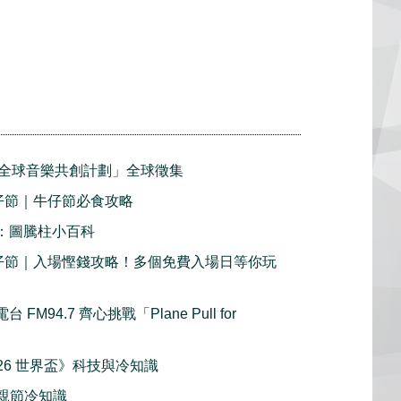
全球音樂共創計劃」全球徵集
牛仔節｜牛仔節必食攻略
2：圖騰柱小百科
利牛仔節｜入場慳錢攻略！多個免費入場日等你玩
FM94.7 齊心挑戰「Plane Pull for
《2026 世界盃》科技與冷知識
y 父親節冷知識