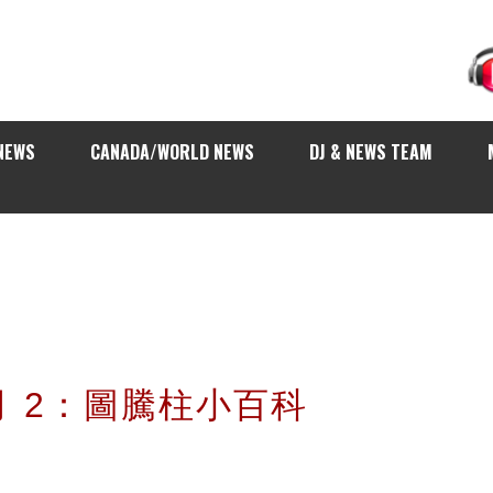
NEWS
CANADA/WORLD NEWS
DJ & NEWS TEAM
 2：圖騰柱小百科