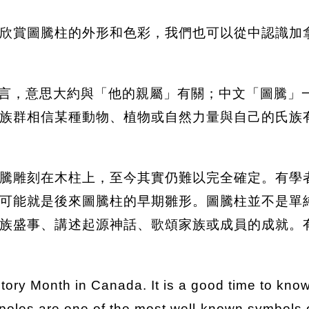
欣賞圖騰柱的外形和色彩，我們也可以從中認識加
語言，意思大約與「他的親屬」有關；中文「圖騰」一
族群相信某種動物、植物或自然力量與自己的氏族
騰雕刻在木柱上，至今其實仍難以完全確定。有學者推
可能就是後來圖騰柱的早期雛形。圖騰柱並不是單
族盛事、講述起源神話、歌頌家族或成員的成就。
tory Month in Canada. It is a good time to kno
em poles are one of the most well-known symbols