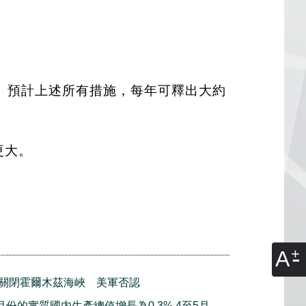
。預計上述所有措施，每年可釋出大約
更大。
A
關閉霍爾木茲海峽 美軍否認
月份的實質國内生產總值增長為0.3% 4至5月