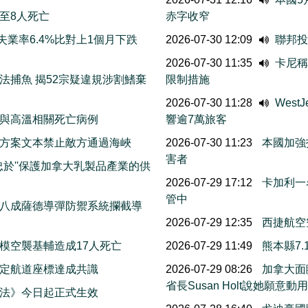
至8人死亡
赤字收窄
業率6.4%比對上1個月下跌
2026-07-30 12:09
聯邦投
2026-07-30 11:35
卡尼稱
法捕魚 揭52宗疑違規涉割鰭棄
限制措施
2026-07-30 11:28
Wes
與高溫相關死亡病例
響逾7萬旅客
方案文本禁止敵方通過海峽
2026-07-30 11:23
本國加強
害者
忠於''保護加拿大乳製品產業的供
2026-07-29 17:12
卡加利一
管中
八成薩德導彈防禦系統攔截導
2026-07-29 12:35
西捷航空
模空襲基輔造成17人死亡
2026-07-29 11:49
熊本縣7
擬定航道座標達成共識
2026-07-29 08:26
加拿大面
省長Susan Holt說她
法》今日起正式生效