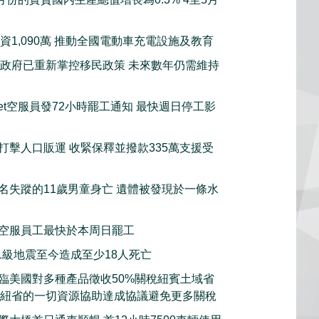
資1,090萬 推動全國電動車充電設施及教育
政府已重新掌控移民政策 未來數年仍需維持
tJet空服員發72小時罷工通知 最快週日停工影
打擊人口販運 收緊保釋並撥款335萬支援受
名失蹤的11歲男童身亡 遺體被發現於一條水
空服員工最快於本周日罷工
.1級地震至今造成至少18人死亡
臨美國對多種產品徵收50%關稅紐賓土域省
願意動用紐省的一切資源協助達成協議避免更多關稅