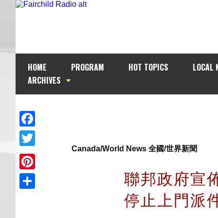
HOME
PROGRAM
HOT TOPICS
LOCAL 
ARCHIVES
Facebook
Canada/World News 全國/世界新聞
Twitter
聯邦政府宣
Pinterest
停止上門派
Share