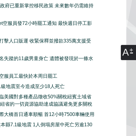
政府已重新掌控移民政策 未來數年仍需維持
tJet空服員發72小時罷工通知 最快週日停工影
打擊人口販運 收緊保釋並撥款335萬支援受
A
名失蹤的11歲男童身亡 遺體被發現於一條水
空服員工最快於本周日罷工
.1級地震至今造成至少18人死亡
臨美國對多種產品徵收50%關稅紐賓土域省
願意動用紐省的一切資源協助達成協議避免更多關稅
際大橋首日通車順暢 首12小時7500車輛使用
本縣7.1級地震 1人倒塌房屋中死亡另逾130