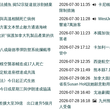
法捕魚 揭52宗疑違規涉割鰭棄
2026-07-30 11:35
卡尼稱
限制措施
與高溫相關死亡病例
2026-07-30 11:28
Wes
響逾7萬旅客
方案文本禁止敵方通過海峽
2026-07-30 11:23
本國加強
忠於''保護加拿大乳製品產業的供
害者
2026-07-29 17:12
卡加利一
八成薩德導彈防禦系統攔截導
管中
2026-07-29 12:35
西捷航空
模空襲基輔造成17人死亡
2026-07-29 11:49
熊本縣7
擬定航道座標達成共識
2026-07-29 08:26
加拿大面
法》今日起正式生效
省長Susan Holt說她
今日或星期三與伊朗達成協議
2026-07-28 16:40
戈迪豪國
2026-07-28 16:18
九州熊
差擴大至39億 出口連升5個月
人受傷