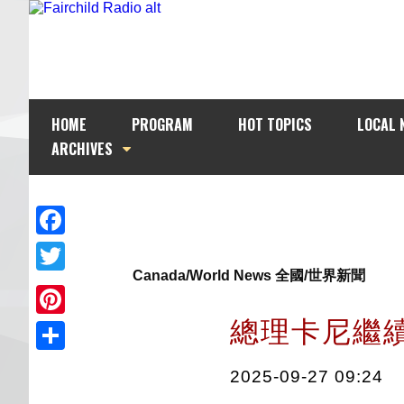
HOME
PROGRAM
HOT TOPICS
LOCAL 
ARCHIVES
Facebook
Canada/World News 全國/世界新聞
Twitter
總理卡尼繼
Pinterest
Share
2025-09-27 09:24