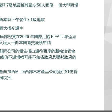
縣7.7級地震據報最少50人受傷 一個大型商場
熊本縣下午發生7.1級地震
際大橋今通車
部證實在2026 年國際足協 FIFA 世界盃結
的入境人士向本國遞交庇護申請
顧問公司的報告指出通往西岸的新輸油管會
產總值不過增幅可能不如省政府及聯邦政府的
向加西Miller西部木材產品公司提供$1億貸
不確定性