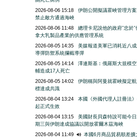
2026-08-06 15:18
伊朗公開擬議霍峽管理方案
禁止敵方通過海峽
2026-08-06 11:48
總理卡尼說他的政府''忠於'
拿大乳製品產業的供應管理系統
2026-08-05 14:35
美媒報道美軍已消耗近八成
導彈防禦系統攔截導彈
2026-08-05 14:14
澤連斯基︰俄羅斯大規模空
輔造成17人死亡
2026-08-05 14:02
伊朗稱與阿曼就霍峽擬定航
標達成共識
2026-08-04 13:24
本國《外國代理人註冊法》
起正式生效
2026-08-04 13:15
美國財長貝森特說可能今日
期三與伊朗達成協議以開放霍爾木茲海峽
2026-08-04 11:49
本國6月商品貿易順差擴