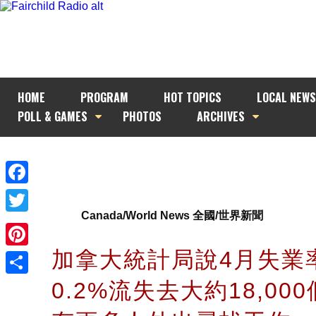
HOME
PROGRAM
HOT TOPICS
LOCAL NEWS
POLL & GAMES
PHOTOS
ARCHIVES
Facebook
Canada/World News 全國/世界新聞
Twitter
加拿大統計局說4月失業
Pinterest
0.2%流失去大約18,00
Share