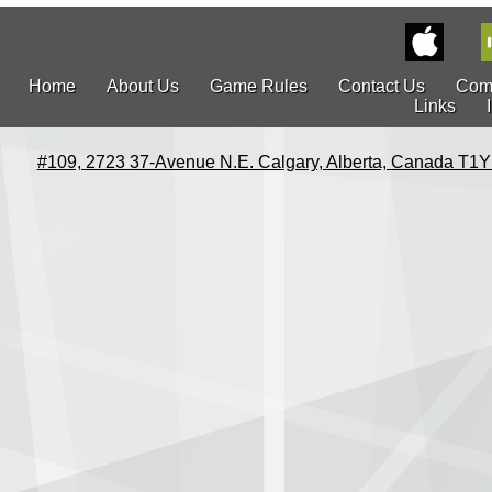
Home
About Us
Game Rules
Contact Us
Com
Links
#109, 2723 37-Avenue N.E. Calgary, Alberta, Canada T1