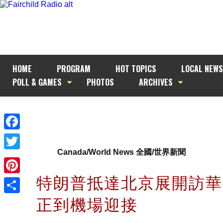
HOME
PROGRAM
HOT TOPICS
LOCAL NEWS
POLL & GAMES
PHOTOS
ARCHIVES
Facebook
Canada/World News 全國/世界新聞
Twitter
特朗普抵達北京展開訪華
Pinterest
正到機場迎接
Share