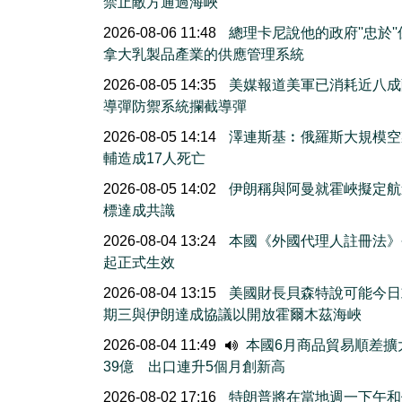
禁止敵方通過海峽
2026-08-06 11:48
總理卡尼說他的政府''忠於'
拿大乳製品產業的供應管理系統
2026-08-05 14:35
美媒報道美軍已消耗近八成
導彈防禦系統攔截導彈
2026-08-05 14:14
澤連斯基︰俄羅斯大規模空
輔造成17人死亡
2026-08-05 14:02
伊朗稱與阿曼就霍峽擬定航
標達成共識
2026-08-04 13:24
本國《外國代理人註冊法》
起正式生效
2026-08-04 13:15
美國財長貝森特說可能今日
期三與伊朗達成協議以開放霍爾木茲海峽
2026-08-04 11:49
本國6月商品貿易順差擴
39億 出口連升5個月創新高
2026-08-02 17:16
特朗普將在當地週一下午和