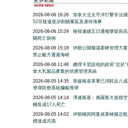
2026-08-06 16:26
加拿大北太平洋打擊非法捕
52宗疑違規涉割鰭棄鯊及虐待海豚
2026-08-06 15:29
南韓連續五日通報懷疑與高
關死亡病例
2026-08-06 15:18
伊朗公開擬議霍峽管理方案
禁止敵方通過海峽
2026-08-06 11:48
總理卡尼說他的政府''忠於'
拿大乳製品產業的供應管理系統
2026-08-05 14:35
美媒報道美軍已消耗近八成
導彈防禦系統攔截導彈
2026-08-05 14:14
澤連斯基︰俄羅斯大規模空
輔造成17人死亡
2026-08-05 14:02
伊朗稱與阿曼就霍峽擬定航
標達成共識