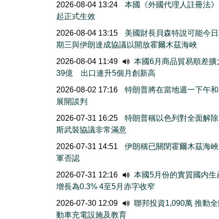
2026-08-04 13:24
本國《外國代理人註冊法》
起正式生效
2026-08-04 13:15
美國財長貝森特說可能今日
期三與伊朗達成協議以開放霍爾木茲海峽
2026-08-04 11:49
本國6月商品貿易順差擴
39億 出口連升5個月創新高
2026-08-02 17:16
特朗普將在當地週一下午和
展開談判
2026-07-31 16:25
特朗普稱以色列對全面解除
斯武裝協議非常滿意
2026-07-31 14:51
伊朗稱已關閉霍爾木茲海峽
軍否認
2026-07-31 12:16
本國5月份的實質國内生
增長為0.3% 4至5月赤字收窄
2026-07-30 12:09
聯邦投資1,090萬 推動
動車充電設施及教育