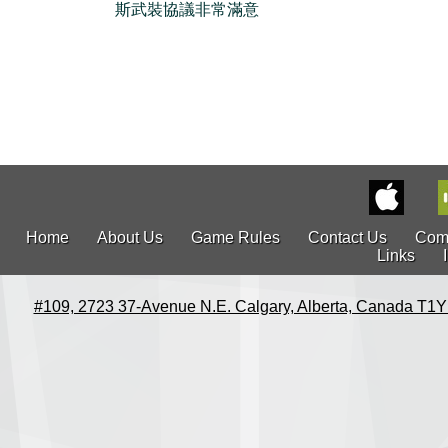
斯武裝協議非常滿意
Home
About Us
Game Rules
Contact Us
Com
Links
#109, 2723 37-Avenue N.E. Calgary, Alberta, Canada T1