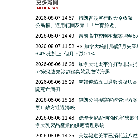
2026-08-07 14:57
特朗普簽署行政命令收緊「
公民權」適用範圍及禁止「生育旅遊」
2026-08-07 14:49
泰國高中校園槍擊案增至8
2026-08-07 11:52
加拿大統計局說7月失業
6.4%比對上1個月下跌0.1%
2026-08-06 16:26
加拿大北太平洋打擊非法捕
52宗疑違規涉割鰭棄鯊及虐待海豚
2026-08-06 15:29
南韓連續五日通報懷疑與高
關死亡病例
2026-08-06 15:18
伊朗公開擬議霍峽管理方案
禁止敵方通過海峽
2026-08-06 11:48
總理卡尼說他的政府''忠於'
拿大乳製品產業的供應管理系統
2026-08-05 14:35
美媒報道美軍已消耗近八成