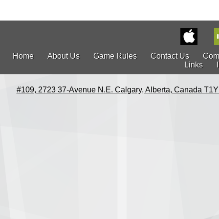
Home
About Us
Game Rules
Contact Us
Com
Links
#109, 2723 37-Avenue N.E. Calgary, Alberta, Canada T1