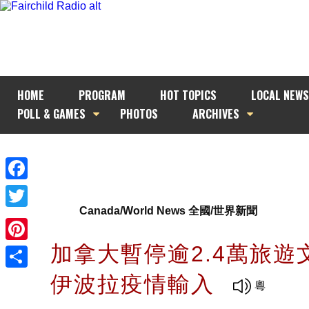
HOME
PROGRAM
HOT TOPICS
LOCAL NEWS
POLL & GAMES
PHOTOS
ARCHIVES
Facebook
Canada/World News 全國/世界新聞
Twitter
加拿大暫停逾2.4萬旅遊
Pinterest
伊波拉疫情輸入
Share