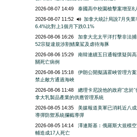
2026-08-07 14:49
泰國高中校園槍擊案增至8
2026-08-07 11:52
加拿大統計局說7月失業
6.4%比對上1個月下跌0.1%
2026-08-06 16:26
加拿大北太平洋打擊非法捕
52宗疑違規涉割鰭棄鯊及虐待海豚
2026-08-06 15:29
南韓連續五日通報懷疑與高
關死亡病例
2026-08-06 15:18
伊朗公開擬議霍峽管理方案
禁止敵方通過海峽
2026-08-06 11:48
總理卡尼說他的政府''忠於'
拿大乳製品產業的供應管理系統
2026-08-05 14:35
美媒報道美軍已消耗近八成
導彈防禦系統攔截導彈
2026-08-05 14:14
澤連斯基︰俄羅斯大規模空
輔造成17人死亡