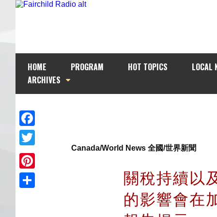
HOME
PROGRAM
HOT TOPICS
LOCAL 
ARCHIVES
Facebook
Canada/World News 全國/世界新聞
Twitter
關稅持續以
Pinterest
的影響會在
Share