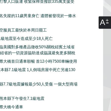
打擊人口販運 收緊保釋並撥款335萬支援受
名失蹤的11歲男童身亡 遺體被發現於一條水
A
空服員工最快於本周日罷工
.1級地震至今造成至少18人死亡
臨美國對多種產品徵收50%關稅紐賓土域省
願意動用紐省的一切資源協助達成協議避免更多關稅
際大橋首日通車順暢 首12小時7500車輛使用
本縣7.1級地震 1人倒塌房屋中死亡另逾130
縣7.7級地震據報最少50人受傷 一個大型商場
熊本縣下午發生7.1級地震
際大橋今通車