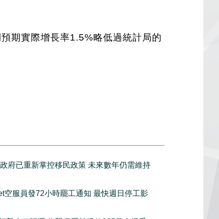
們預期實際增長率1.5%略低過統計局的
政府已重新掌控移民政策 未來數年仍需維持
tJet空服員發72小時罷工通知 最快週日停工影