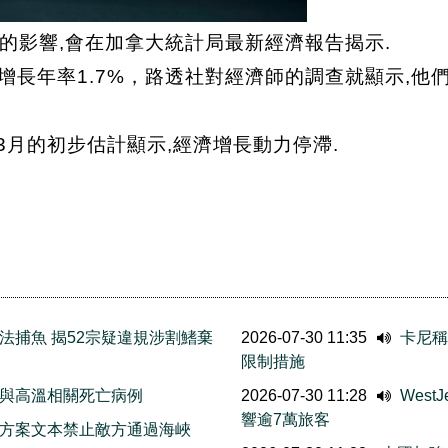
的影響,會在加拿大統計局最新經濟報告揭示.
增長年率1.7%，路透社對經濟師的調查就顯示,他
,3月的初步估計顯示,經濟增長動力停滯.
法捕魚 揭52宗疑違規涉割鰭棄
2026-07-30 11:35
卡尼稱
限制措施
與高溫相關死亡病例
2026-07-30 11:28
Wes
響逾7萬旅客
方案文本禁止敵方通過海峽