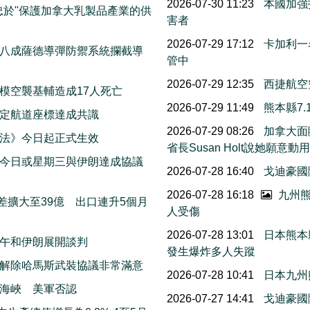
2026-07-30 11:23
本國加強
忠於''保護加拿大乳製品產業的供
害者
2026-07-29 17:12
卡加利一
八成薩德導彈防禦系統攔截導
管中
2026-07-29 12:35
西捷航空
模空襲基輔造成17人死亡
2026-07-29 11:49
熊本縣7
擬定航道座標達成共識
2026-07-29 08:26
加拿大面
法》今日起正式生效
省長Susan Holt說她
今日或星期三與伊朗達成協議
2026-07-28 16:40
戈迪豪國
2026-07-28 16:18
九州熊
差擴大至39億 出口連升5個月
人受傷
2026-07-28 13:01
日本熊本
午和伊朗展開談判
發生爆炸多人失蹤
解除哈馬斯武裝協議非常滿意
2026-07-28 10:41
日本九州
海峽 美軍否認
2026-07-27 14:41
戈迪豪國