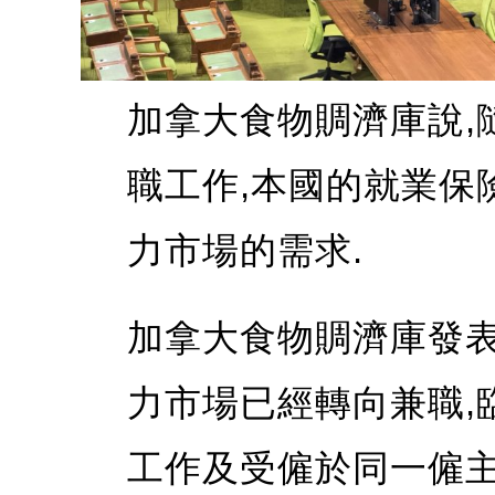
加拿大食物賙濟庫說,
職工作,本國的就業保
力市場的需求.
加拿大食物賙濟庫發表
力市場已經轉向兼職,臨
工作及受僱於同一僱主