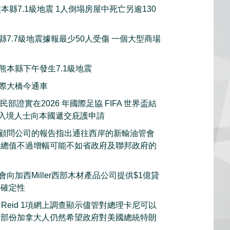
本縣7.1級地震 1人倒塌房屋中死亡另逾130
縣7.7級地震據報最少50人受傷 一個大型商場
熊本縣下午發生7.1級地震
際大橋今通車
部證實在2026 年國際足協 FIFA 世界盃結
的入境人士向本國遞交庇護申請
顧問公司的報告指出通往西岸的新輸油管會
產總值不過增幅可能不如省政府及聯邦政府的
向加西Miller西部木材產品公司提供$1億貸
不確定性
s Reid 1項網上調查顯示儘管對總理卡尼可以
大部份加拿大人仍然希望政府對美國總統特朗
施