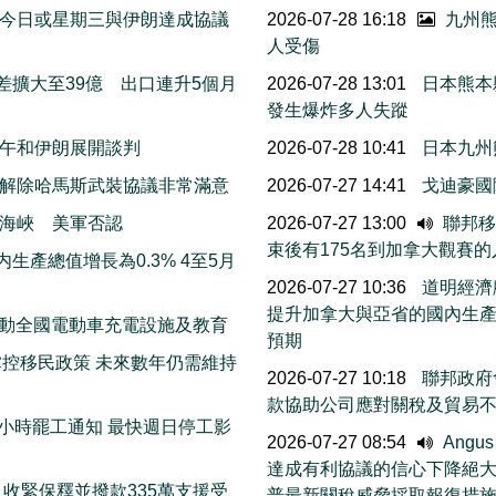
今日或星期三與伊朗達成協議
2026-07-28 16:18
九州熊
人受傷
差擴大至39億 出口連升5個月
2026-07-28 13:01
日本熊本
發生爆炸多人失蹤
午和伊朗展開談判
2026-07-28 10:41
日本九州
解除哈馬斯武裝協議非常滿意
2026-07-27 14:41
戈迪豪國
海峽 美軍否認
2026-07-27 13:00
聯邦移民
束後有175名到加拿大觀賽
生產總值增長為0.3% 4至5月
2026-07-27 10:36
道明經濟
提升加拿大與亞省的國內生
 推動全國電動車充電設施及教育
預期
控移民政策 未來數年仍需維持
2026-07-27 10:18
聯邦政府會
款協助公司應對關稅及貿易
72小時罷工通知 最快週日停工影
2026-07-27 08:54
Angu
達成有利協議的信心下降絕
收緊保釋並撥款335萬支援受
普最新關稅威脅採取報復措