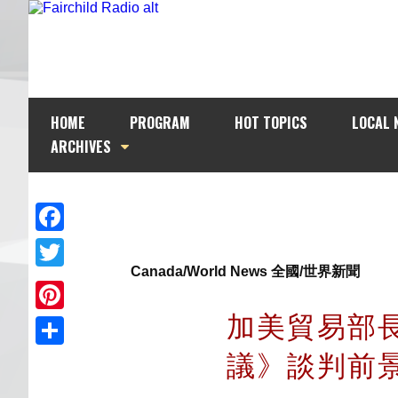
HOME
PROGRAM
HOT TOPICS
LOCAL 
ARCHIVES
Facebook
Canada/World News 全國/世界新聞
Twitter
加美貿易部
Pinterest
議》談判前
Share