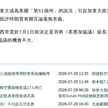
大成為美國「第51個州」的說法，引起加拿大政界批
批評特朗普有關言論毫無意義。
西哥需於7月1日前決定是否將《美墨加協議》延長
協議的機會不大。
八成薩德導彈防禦系統攔截導
2026-07-29 12:35
西捷航空
2026-07-29 11:49
熊本縣7
模空襲基輔造成17人死亡
2026-07-29 08:26
加拿大面
擬定航道座標達成共識
省長Susan Holt說她
法》今日起正式生效
2026-07-28 16:40
戈迪豪國