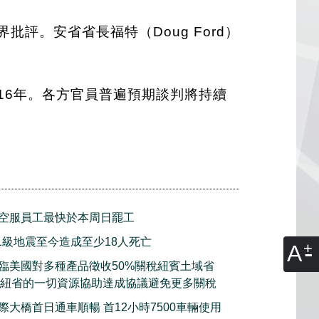
評。安省省長福特（Doug Ford）
16年。各方官員普遍預期談判將持續
空服員工最快於本周日罷工
.1級地震至今造成至少18人死亡
A
臨美國對多種產品徵收50%關稅紐賓土域省
願意動用紐省的一切資源協助達成協議避免更多關稅
際大橋首日通車順暢 首12小時7500車輛使用