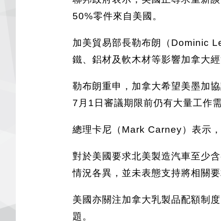
50%零件來自美國。
加美貿易部長勒布朗（Dominic 
鐵、鋁材及軟木材等影響加拿大經
勒布朗重申，加拿大希望美墨加協
7月1日審議期限前仍有大量工作
總理卡尼（Mark Carney
對於美國要求北美製造汽車至少含
情況各異，並未表態支持將相關要
美國亦關注加拿大乳製品配額制度
題。