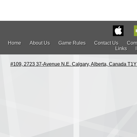
Home
About Us
Game Rules
Contact Us
Com
Links
#109, 2723 37-Avenue N.E. Calgary, Alberta, Canada T1