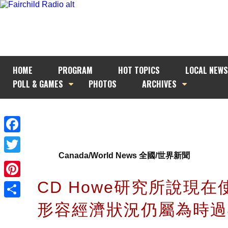
HOME
PROGRAM
HOT TOPICS
LOCAL NEWS
POLL & GAMES
PHOTOS
ARCHIVES
Facebook
Canada/World News 全國/世界新聞
Twitter
CD Howe研究所說現
Pinterest
形容經濟狀況仍屬為時
Share