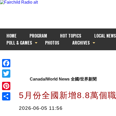
HOME
PROGRAM
HOT TOPICS
LOCAL NEWS
POLL & GAMES
PHOTOS
ARCHIVES
Facebook
Canada/World News 全國/世界新聞
Twitter
5月份全國新增8.8萬個
Pinterest
Share
2026-06-05 11:56