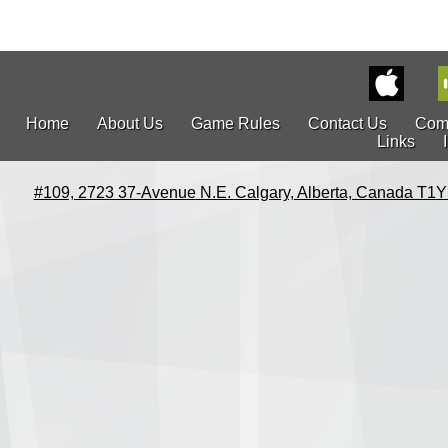
Home
About Us
Game Rules
Contact Us
Com
Links
#109, 2723 37-Avenue N.E. Calgary, Alberta, Canada T1