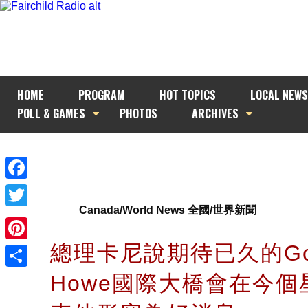
HOME
PROGRAM
HOT TOPICS
LOCAL NEWS
POLL & GAMES
PHOTOS
ARCHIVES
Facebook
Canada/World News 全國/世界新聞
Twitter
總理卡尼說期待已久的Gor
Pinterest
Howe國際大橋會在今
Share