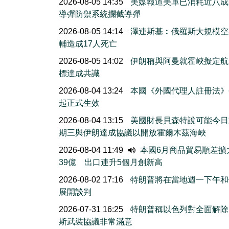
2026-08-05 14:35
美媒報道美軍已消耗近八成
導彈防禦系統攔截導彈
2026-08-05 14:14
澤連斯基︰俄羅斯大規模空
輔造成17人死亡
2026-08-05 14:02
伊朗稱與阿曼就霍峽擬定航
標達成共識
2026-08-04 13:24
本國《外國代理人註冊法》
起正式生效
2026-08-04 13:15
美國財長貝森特說可能今日
期三與伊朗達成協議以開放霍爾木茲海峽
2026-08-04 11:49
本國6月商品貿易順差擴
39億 出口連升5個月創新高
2026-08-02 17:16
特朗普將在當地週一下午和
展開談判
2026-07-31 16:25
特朗普稱以色列對全面解除
斯武裝協議非常滿意