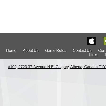
Home
About Us
Game Rules
Contact Us
Com
Links
#109, 2723 37-Avenue N.E. Calgary, Alberta, Canada T1