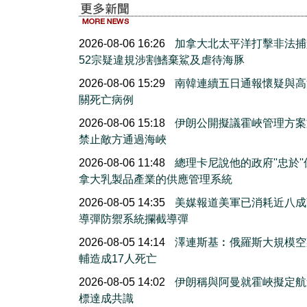
2026-08-06 16:26
加拿大北太平洋打擊非法捕
52宗疑違規涉割鰭棄鯊及虐待海豚
2026-08-06 15:29
南韓連續五日通報懷疑與高
關死亡病例
2026-08-06 15:18
伊朗公開擬議霍峽管理方案
禁止敵方通過海峽
2026-08-06 11:48
總理卡尼說他的政府''忠於'
拿大乳製品產業的供應管理系統
2026-08-05 14:35
美媒報道美軍已消耗近八成
導彈防禦系統攔截導彈
2026-08-05 14:14
澤連斯基︰俄羅斯大規模空
輔造成17人死亡
2026-08-05 14:02
伊朗稱與阿曼就霍峽擬定航
標達成共識