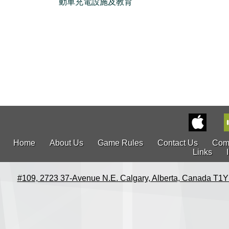
動車充電設施及教育
Home
About Us
Game Rules
Contact Us
Com
Links
#109, 2723 37-Avenue N.E. Calgary, Alberta, Canada T1