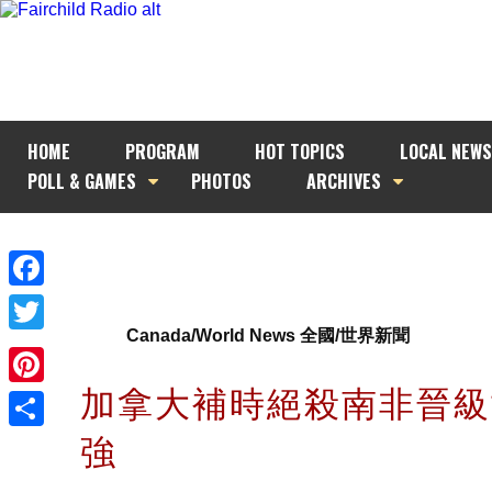
HOME
PROGRAM
HOT TOPICS
LOCAL NEWS
POLL & GAMES
PHOTOS
ARCHIVES
Facebook
Canada/World News 全國/世界新聞
Twitter
加拿大補時絕殺南非晉級
Pinterest
強
Share