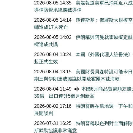
2026-08-05 14:35
美媒報道美軍已消耗近八成
導彈防禦系統攔截導彈
2026-08-05 14:14
澤連斯基︰俄羅斯大規模空
輔造成17人死亡
2026-08-05 14:02
伊朗稱與阿曼就霍峽擬定航
標達成共識
2026-08-04 13:24
本國《外國代理人註冊法》
起正式生效
2026-08-04 13:15
美國財長貝森特說可能今日
期三與伊朗達成協議以開放霍爾木茲海峽
2026-08-04 11:49
本國6月商品貿易順差擴
39億 出口連升5個月創新高
2026-08-02 17:16
特朗普將在當地週一下午和
展開談判
2026-07-31 16:25
特朗普稱以色列對全面解除
斯武裝協議非常滿意