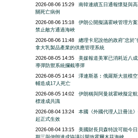
2026-08-06 15:29
南韓連續五日通報懷疑與高
關死亡病例
2026-08-06 15:18
伊朗公開擬議霍峽管理方案
禁止敵方通過海峽
2026-08-06 11:48
總理卡尼說他的政府''忠於'
拿大乳製品產業的供應管理系統
2026-08-05 14:35
美媒報道美軍已消耗近八成
導彈防禦系統攔截導彈
2026-08-05 14:14
澤連斯基︰俄羅斯大規模空
輔造成17人死亡
2026-08-05 14:02
伊朗稱與阿曼就霍峽擬定航
標達成共識
2026-08-04 13:24
本國《外國代理人註冊法》
起正式生效
2026-08-04 13:15
美國財長貝森特說可能今日
期三與伊朗達成協議以開放霍爾木茲海峽