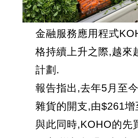
金融服務應用程式KO
格持續上升之際,越來
計劃.
報告指出,去年5月至
雜貨的開支,由$261增至
與此同時,KOHO的