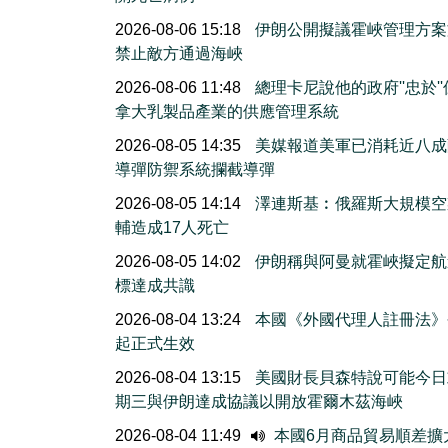
2026-08-06 15:18
伊朗公開擬議霍峽管理方案
禁止敵方通過海峽
2026-08-06 11:48
總理卡尼說他的政府''忠於'
拿大乳製品產業的供應管理系統
2026-08-05 14:35
美媒報道美軍已消耗近八成
導彈防禦系統攔截導彈
2026-08-05 14:14
澤連斯基︰俄羅斯大規模空
輔造成17人死亡
2026-08-05 14:02
伊朗稱與阿曼就霍峽擬定航
標達成共識
2026-08-04 13:24
本國《外國代理人註冊法》
起正式生效
2026-08-04 13:15
美國財長貝森特說可能今日
期三與伊朗達成協議以開放霍爾木茲海峽
2026-08-04 11:49
本國6月商品貿易順差擴