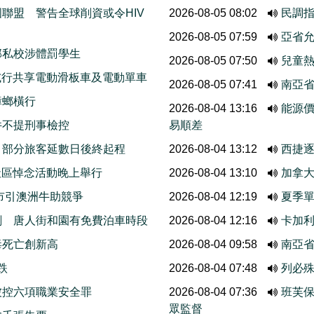
聯盟 警告全球削資或令HIV
2026-08-05 08:02
民調
2026-08-05 07:59
亞省允
部私校涉體罰學生
2026-08-05 07:50
兒童熱
ods試行共享電動滑板車及電動單車
2026-08-05 07:41
南亞
蟑螂橫行
2026-08-04 13:16
能源
件不提刑事檢控
易順差
 部分旅客延數日後終起程
2026-08-04 13:12
西捷
r社區悼念活動晚上舉行
2026-08-04 13:10
加拿
市引澳洲牛助競爭
2026-08-04 12:19
夏季單
劃 唐人街和園有免費泊車時段
2026-08-04 12:16
卡加利
毒死亡創新高
2026-08-04 09:58
南亞
跌
2026-08-04 07:48
列必
被控六項職業安全罪
2026-08-04 07:36
班芙
眾監督