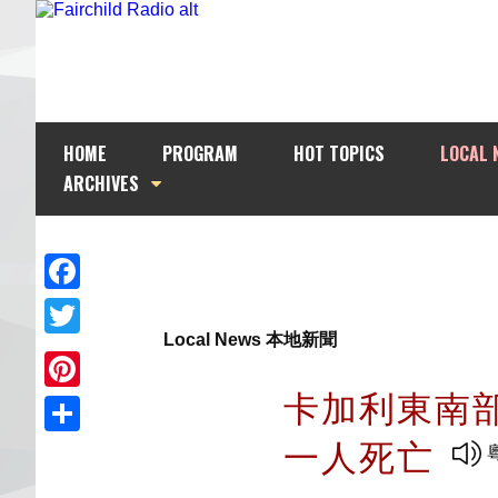
HOME
PROGRAM
HOT TOPICS
LOCAL 
ARCHIVES
Facebook
Local News 本地新聞
Twitter
卡加利東南
Pinterest
一人死亡
Share