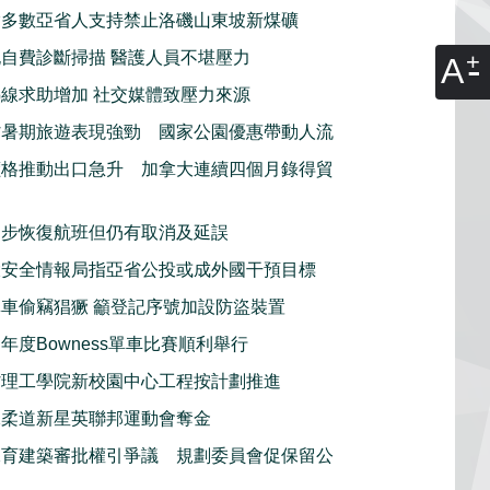
指多數亞省人支持禁止洛磯山東坡新煤礦
自費診斷掃描 醫護人員不堪壓力
A
線求助增加 社交媒體致壓力來源
省暑期旅遊表現強勁 國家公園優惠帶動人流
價格推動出口急升 加拿大連續四個月錄得貿
逐步恢復航班但仍有取消及延誤
大安全情報局指亞省公投或成外國干預目標
車偷竊猖獗 籲登記序號加設防盜裝置
年度Bowness單車比賽順利舉行
省理工學院新校園中心工程按計劃推進
殊柔道新星英聯邦運動會奪金
保育建築審批權引爭議 規劃委員會促保留公