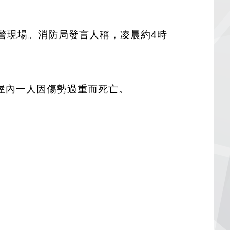
火警現場。消防局發言人稱，凌晨約4時
屋內一人因傷勢過重而死亡。