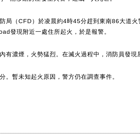
防局（CFD）於凌晨約4時45分趕到東南86大道
d Road發現附近一處住所起火，於是報警。
內有濃煙，火勢猛烈。在滅火過程中，消防員發現
分。暫未知起火原因，警方仍在調查事件。