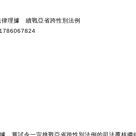
據，嘗試令一宗挑戰亞省跨性別法例的司法覆核繼