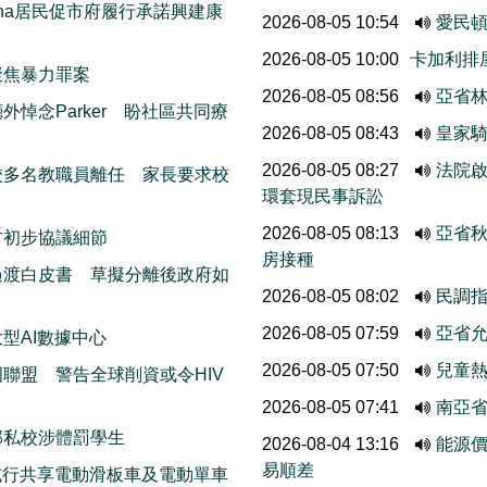
thcona居民促市府履行承諾興建康
2026-08-05 10:54
愛民
2026-08-05 10:00
卡加利排
聚焦暴力罪案
2026-08-05 08:56
亞省
悼念Parker 盼社區共同療
2026-08-05 08:43
皇家
2026-08-05 08:27
法院啟
校多名教職員離任 家長要求校
環套現民事訴訟
2026-08-05 08:13
亞省
方初步協議細節
房接種
過渡白皮書 草擬分離後政府如
2026-08-05 08:02
民調
2026-08-05 07:59
亞省允
型AI數據中心
2026-08-05 07:50
兒童熱
聯盟 警告全球削資或令HIV
2026-08-05 07:41
南亞
部私校涉體罰學生
2026-08-04 13:16
能源
易順差
ods試行共享電動滑板車及電動單車