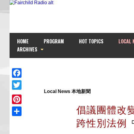
HOME
PROGRAM
HOT TOPICS
LOCAL 
ARCHIVES
Facebook
Local News 本地新聞
Twitter
倡議團體改
Pinterest
跨性別法例
Share