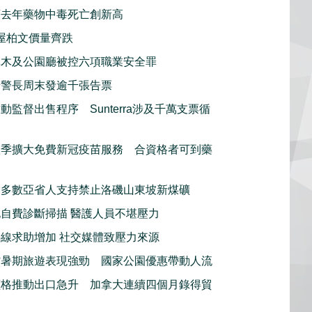
頓去年藥物中毒死亡創新高
屋柏文價量齊跌
林木及公園廳被控六項職業安全罪
騎警長周末發逾千張告票
動監督出售程序 Sunterra涉及千萬支票循
秋季擴大免費新冠疫苗服務 合資格者可到藥
指多數亞省人支持禁止洛磯山東坡新煤礦
自費診斷掃描 醫護人員不堪壓力
線求助增加 社交媒體致壓力來源
省暑期旅遊表現強勁 國家公園優惠帶動人流
價格推動出口急升 加拿大連續四個月錄得貿