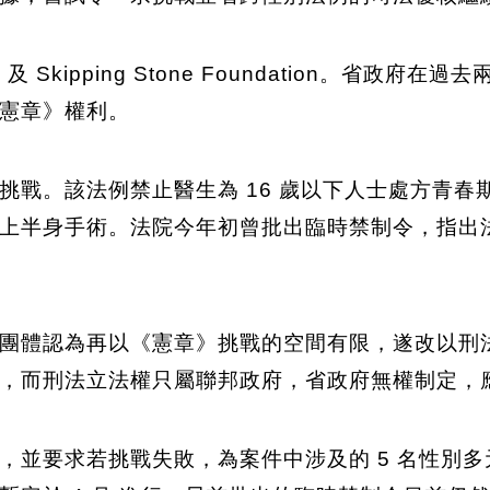
a 及 Skipping Stone Foundation。
憲章》權利。
戰。該法例禁止醫生為 16 歲以下人士處方青春期
上半身手術。法院今年初曾批出臨時禁制令，指出
團體認為再以《憲章》挑戰的空間有限，遂改以刑
，而刑法立法權只屬聯邦政府，省政府無權制定，
，並要求若挑戰失敗，為案件中涉及的 5 名性別