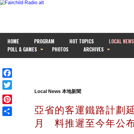
HOME
PROGRAM
HOT TOPICS
LOCAL NEWS
POLL & GAMES
PHOTOS
ARCHIVES
Facebook
Local News 本地新聞
Twitter
亞省的客運鐵路計劃
Pinterest
月 料推遲至今年公
Share