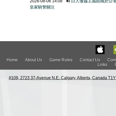
2026-08-06 14:08
白人優越主義組織於亞
皇家騎警關注
Home
About Us
Game Rules
Contact Us
Com
Links
#109, 2723 37-Avenue N.E. Calgary, Alberta, Canada T1