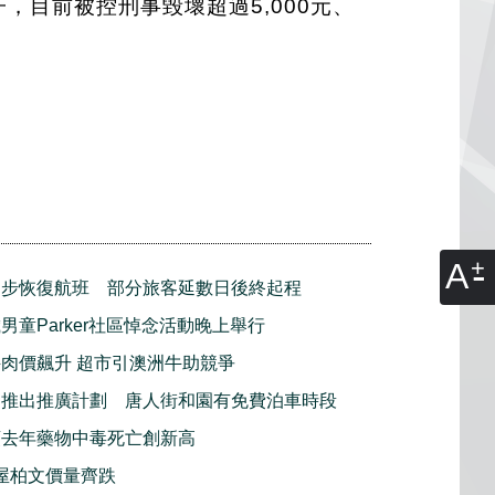
，目前被控刑事毀壞超過5,000元、
A
逐步恢復航班 部分旅客延數日後終起程
男童Parker社區悼念活動晚上舉行
肉價飆升 超市引澳洲牛助競爭
利推出推廣計劃 唐人街和園有免費泊車時段
頓去年藥物中毒死亡創新高
屋柏文價量齊跌