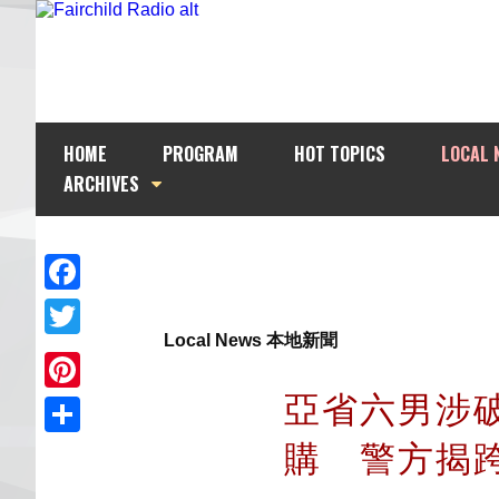
HOME
PROGRAM
HOT TOPICS
LOCAL 
ARCHIVES
Facebook
Local News 本地新聞
Twitter
亞省六男涉
Pinterest
購 警方揭
Share