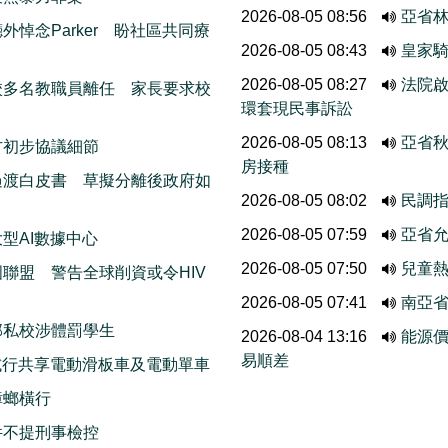
2026-08-05 08:56
亞省
悼念Parker 盼社區共同療
2026-08-05 08:43
皇家
2026-08-05 08:27
法院啟
校多名教職員離任 家長要求校
環套現民事訴訟
2026-08-05 08:13
亞省
方初步協議細節
房接種
過渡白皮書 草擬分離後政府如
2026-08-05 08:02
民調
2026-08-05 07:59
亞省允
型AI數據中心
2026-08-05 07:50
兒童熱
聯盟 警告全球削資或令HIV
2026-08-05 07:41
南亞
部私校涉體罰學生
2026-08-04 13:16
能源
易順差
ods試行共享電動滑板車及電動單車
蟑螂橫行
件不提刑事檢控