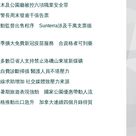
林木及公園廳被控六項職業安全罪
騎警長周末發逾千張告票
動監督出售程序 Sunterra涉及千萬支票循
秋季擴大免費新冠疫苗服務 合資格者可到藥
指多數亞省人支持禁止洛磯山東坡新煤礦
自費診斷掃描 醫護人員不堪壓力
線求助增加 社交媒體致壓力來源
省暑期旅遊表現強勁 國家公園優惠帶動人流
價格推動出口急升 加拿大連續四個月錄得貿