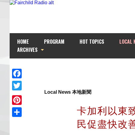
HOME
PROGRAM
HOT TOPICS
LOCAL 
ARCHIVES
Facebook
Local News 本地新聞
Twitter
卡加利以東
Pinterest
民促盡快改
Share