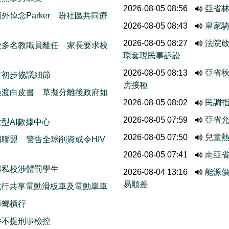
2026-08-05 08:56
亞省
悼念Parker 盼社區共同療
2026-08-05 08:43
皇家
2026-08-05 08:27
法院啟
校多名教職員離任 家長要求校
環套現民事訴訟
2026-08-05 08:13
亞省
方初步協議細節
房接種
過渡白皮書 草擬分離後政府如
2026-08-05 08:02
民調
2026-08-05 07:59
亞省允
型AI數據中心
2026-08-05 07:50
兒童熱
聯盟 警告全球削資或令HIV
2026-08-05 07:41
南亞
部私校涉體罰學生
2026-08-04 13:16
能源
易順差
ods試行共享電動滑板車及電動單車
蟑螂橫行
件不提刑事檢控