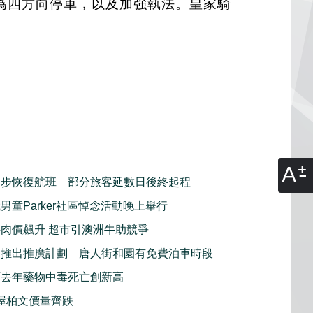
為四方向停車，以及加強執法。皇家騎
A
逐步恢復航班 部分旅客延數日後終起程
男童Parker社區悼念活動晚上舉行
肉價飆升 超市引澳洲牛助競爭
利推出推廣計劃 唐人街和園有免費泊車時段
頓去年藥物中毒死亡創新高
屋柏文價量齊跌