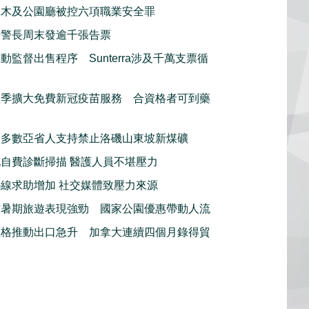
林木及公園廳被控六項職業安全罪
騎警長周末發逾千張告票
動監督出售程序 Sunterra涉及千萬支票循
秋季擴大免費新冠疫苗服務 合資格者可到藥
指多數亞省人支持禁止洛磯山東坡新煤礦
自費診斷掃描 醫護人員不堪壓力
線求助增加 社交媒體致壓力來源
省暑期旅遊表現強勁 國家公園優惠帶動人流
價格推動出口急升 加拿大連續四個月錄得貿