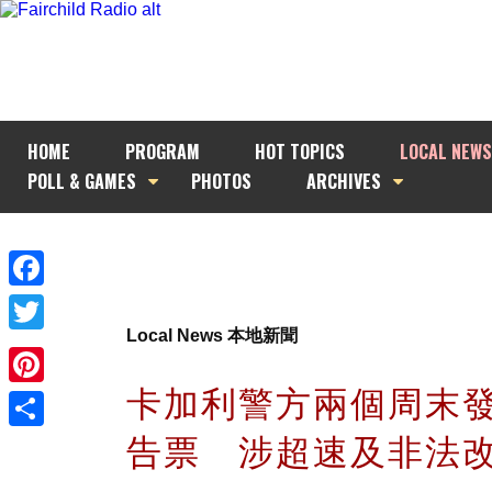
HOME
PROGRAM
HOT TOPICS
LOCAL NEWS
POLL & GAMES
PHOTOS
ARCHIVES
Facebook
Local News 本地新聞
Twitter
卡加利警方兩個周末發
Pinterest
告票 涉超速及非法
Share