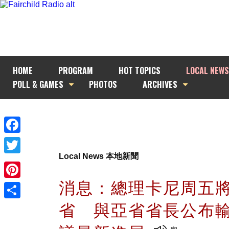
HOME
PROGRAM
HOT TOPICS
LOCAL NEWS
POLL & GAMES
PHOTOS
ARCHIVES
Facebook
Local News 本地新聞
Twitter
消息：總理卡尼周五
Pinterest
省 與亞省省長公布
Share