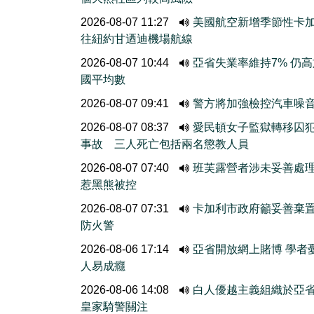
2026-08-07 11:27
美國航空新增季節性卡
往紐約甘迺迪機場航線
2026-08-07 10:44
亞省失業率維持7% 仍
國平均數
2026-08-07 09:41
警方將加強檢控汽車噪
2026-08-07 08:37
愛民頓女子監獄轉移囚
事故 三人死亡包括兩名懲教人員
2026-08-07 07:40
班芙露營者涉未妥善處
惹黑熊被控
2026-08-07 07:31
卡加利市政府籲妥善棄
防火警
2026-08-06 17:14
亞省開放網上賭博 學者
人易成癮
2026-08-06 14:08
白人優越主義組織於亞
皇家騎警關注