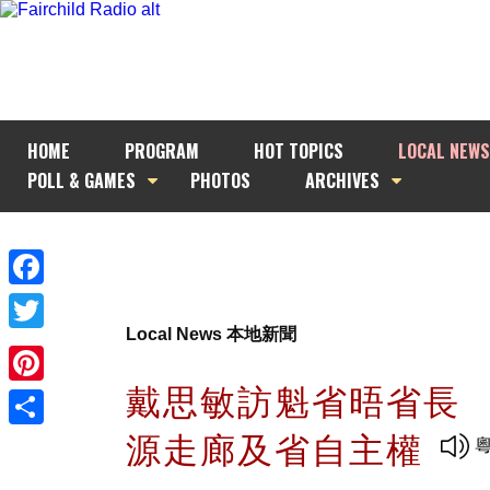
HOME
PROGRAM
HOT TOPICS
LOCAL NEWS
POLL & GAMES
PHOTOS
ARCHIVES
Facebook
Local News 本地新聞
Twitter
戴思敏訪魁省晤省長
Pinterest
源走廊及省自主權
Share