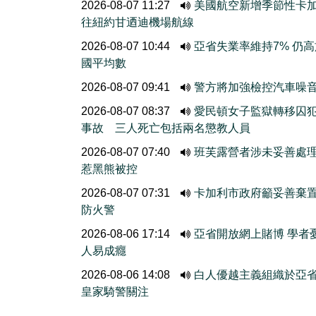
2026-08-07 11:27
美國航空新增季節性卡
往紐約甘迺迪機場航線
2026-08-07 10:44
亞省失業率維持7% 仍
國平均數
2026-08-07 09:41
警方將加強檢控汽車噪
2026-08-07 08:37
愛民頓女子監獄轉移囚
事故 三人死亡包括兩名懲教人員
2026-08-07 07:40
班芙露營者涉未妥善處
惹黑熊被控
2026-08-07 07:31
卡加利市政府籲妥善棄
防火警
2026-08-06 17:14
亞省開放網上賭博 學者
人易成癮
2026-08-06 14:08
白人優越主義組織於亞
皇家騎警關注