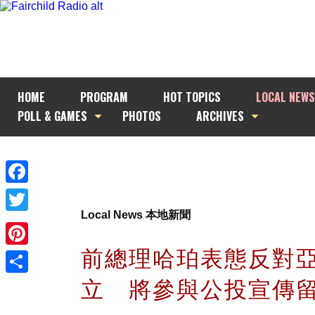
HOME
PROGRAM
HOT TOPICS
LOCAL NEWS
POLL & GAMES
PHOTOS
ARCHIVES
Facebook
Local News 本地新聞
Twitter
前總理哈珀表態反對
Pinterest
立 將參與公投宣傳
Share