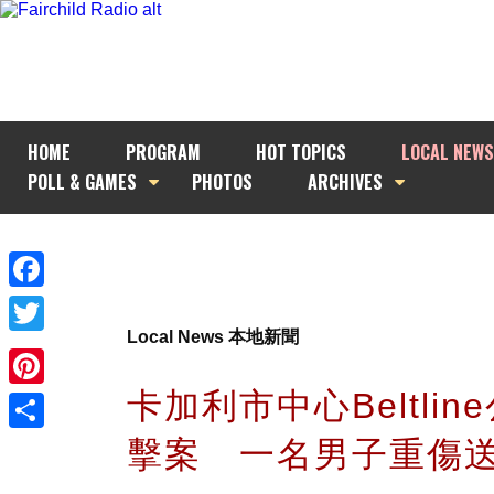
HOME
PROGRAM
HOT TOPICS
LOCAL NEWS
POLL & GAMES
PHOTOS
ARCHIVES
Facebook
Local News 本地新聞
Twitter
卡加利市中心Beltlin
Pinterest
擊案 一名男子重傷
Share