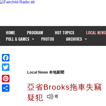
HOME
PROGRAM
HOT TOPICS
LOCAL NEWS
POLL & GAMES
PHOTOS
ARCHIVES
Facebook
Local News 本地新聞
Twitter
亞省Brooks拖車失
Pinterest
疑犯
Share