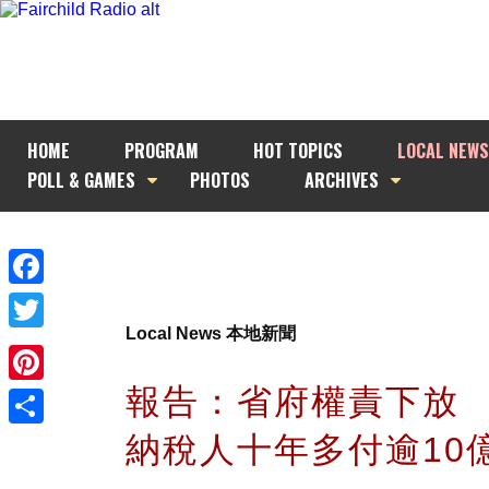
HOME
PROGRAM
HOT TOPICS
LOCAL NEWS
POLL & GAMES
PHOTOS
ARCHIVES
Facebook
Local News 本地新聞
Twitter
報告：省府權責下放
Pinterest
納稅人十年多付逾10
Share