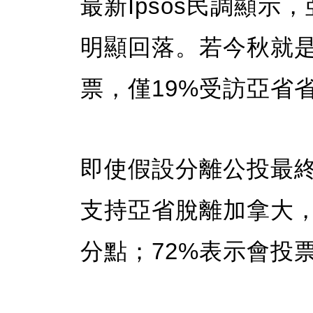
最新Ipsos民調顯
明顯回落。若今秋就
票，僅19%受訪亞省
即使假設分離公投最終
支持亞省脫離加拿大，
分點；72%表示會投