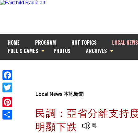
HOME
PROGRAM
HOT TOPICS
LOCAL NEWS
POLL & GAMES
PHOTOS
ARCHIVES
Facebook
Local News 本地新聞
Twitter
民調：亞省分離支持
Pinterest
明顯下跌
Share