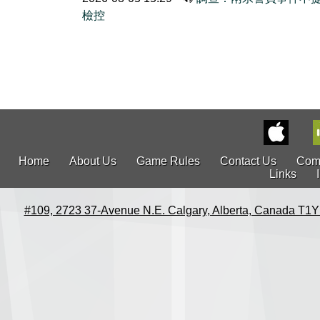
檢控
Home
About Us
Game Rules
Contact Us
Com
Links
#109, 2723 37-Avenue N.E. Calgary, Alberta, Canada T1