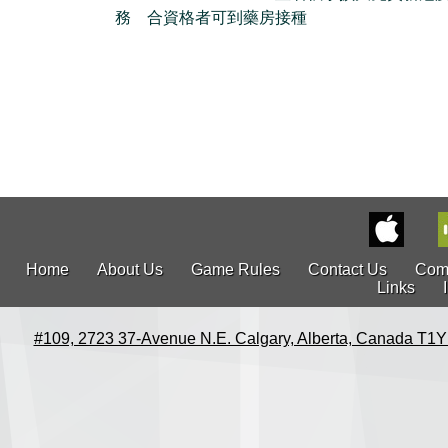
務 合資格者可到藥房接種
Home
About Us
Game Rules
Contact Us
Com
Links
#109, 2723 37-Avenue N.E. Calgary, Alberta, Canada T1