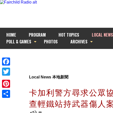
HOME
PROGRAM
HOT TOPICS
LOCAL NEWS
POLL & GAMES
PHOTOS
ARCHIVES
Facebook
Local News 本地新聞
Twitter
卡加利警方尋求公眾
Pinterest
查輕鐵站持武器傷人
Share