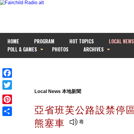
HOME
PROGRAM
HOT TOPICS
LOCAL NEWS
POLL & GAMES
PHOTOS
ARCHIVES
Facebook
Local News 本地新聞
Twitter
亞省班芙公路設禁停
Pinterest
熊塞車
Share