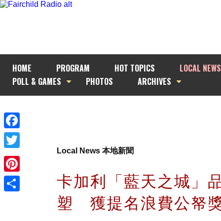
HOME
PROGRAM
HOT TOPICS
LOCAL NEWS
POLL & GAMES
PHOTOS
ARCHIVES
Facebook
Local News 本地新聞
Twitter
卡加利「藍天之城」
Pinterest
塑 獲提名浪費公帑
Share