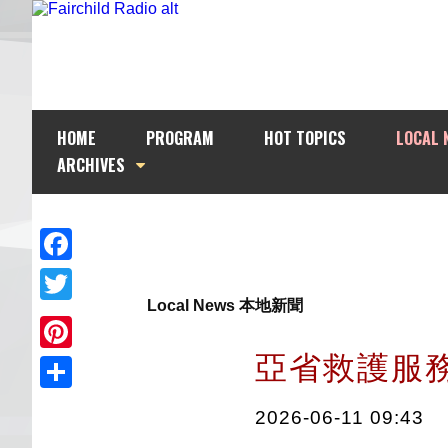
HOME
PROGRAM
HOT TOPICS
LOCAL 
ARCHIVES
Facebook
Local News 本地新聞
Twitter
亞省救護服
Pinterest
Share
2026-06-11 09:43