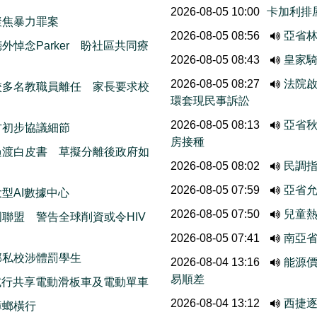
2026-08-05 10:00
卡加利排
聚焦暴力罪案
2026-08-05 08:56
亞省
悼念Parker 盼社區共同療
2026-08-05 08:43
皇家
2026-08-05 08:27
法院啟
校多名教職員離任 家長要求校
環套現民事訴訟
2026-08-05 08:13
亞省
方初步協議細節
房接種
過渡白皮書 草擬分離後政府如
2026-08-05 08:02
民調
2026-08-05 07:59
亞省允
型AI數據中心
2026-08-05 07:50
兒童熱
聯盟 警告全球削資或令HIV
2026-08-05 07:41
南亞
部私校涉體罰學生
2026-08-04 13:16
能源
易順差
ods試行共享電動滑板車及電動單車
2026-08-04 13:12
西捷
蟑螂橫行