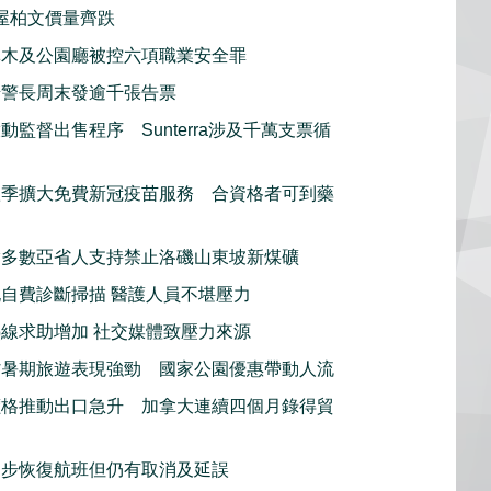
屋柏文價量齊跌
林木及公園廳被控六項職業安全罪
騎警長周末發逾千張告票
動監督出售程序 Sunterra涉及千萬支票循
秋季擴大免費新冠疫苗服務 合資格者可到藥
指多數亞省人支持禁止洛磯山東坡新煤礦
自費診斷掃描 醫護人員不堪壓力
線求助增加 社交媒體致壓力來源
省暑期旅遊表現強勁 國家公園優惠帶動人流
價格推動出口急升 加拿大連續四個月錄得貿
逐步恢復航班但仍有取消及延誤