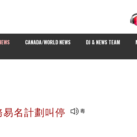
NEWS
CANADA/WORLD NEWS
DJ & NEWS TEAM
務易名計劃叫停