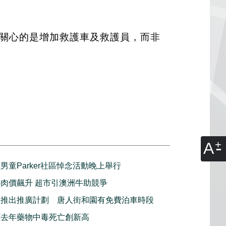
民眾關心的是增加救護車及救護員，而非
A
男童Parker社區悼念活動晚上舉行
肉價飆升 超市引澳洲牛助競爭
利推出推廣計劃 唐人街和園有免費泊車時段
頓去年藥物中毒死亡創新高