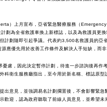
erta）上月宣布，亞省緊急醫療服務（Emergency Hea
ealth」，並計劃為全省救護車換上新標誌，以及為救護
劃隨即引起爭議。代表約3,500名救護員的亞省健康科學
erta）批評，資源應優先用於改善工作條件及解決人手短缺，
示明白外界憂慮，因此決定暫停計劃，待進一步諮詢後再
外科衛生服務廳指出，至今用於新名稱、標誌原型設
提出意見，並強調易名計劃擱置後，不會影響緊急
示歡迎，認為政府聽取了前線人員意見，並希望未