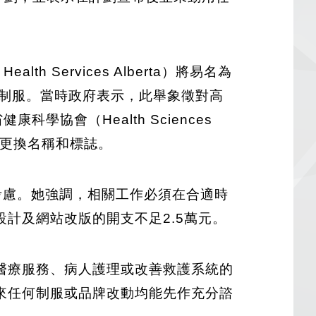
lth Services Alberta）將易名為
員更換制服。當時政府表示，此舉象徵對高
協會（Health Sciences
而非更換名稱和標誌。
作考慮。她強調，相關工作必須在合適時
計及網站改版的開支不足2.5萬元。
醫療服務、病人護理或改善救護系統的
來任何制服或品牌改動均能先作充分諮