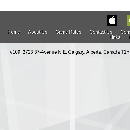
Home
About Us
Game Rules
Contact Us
Com
Links
#109, 2723 37-Avenue N.E. Calgary, Alberta, Canada T1