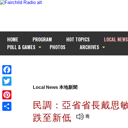
HOME
PROGRAM
HOT TOPICS
LOCAL NEWS
POLL & GAMES
PHOTOS
ARCHIVES
Facebook
Local News 本地新聞
Twitter
民調：亞省省長戴思
Pinterest
跌至新低
Share