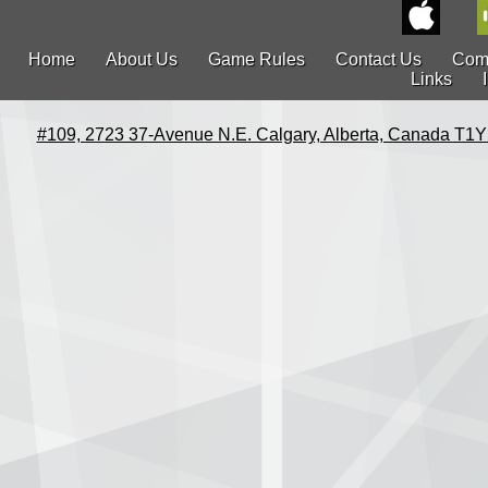
Home
About Us
Game Rules
Contact Us
Com
Links
#109, 2723 37-Avenue N.E. Calgary, Alberta, Canada T1