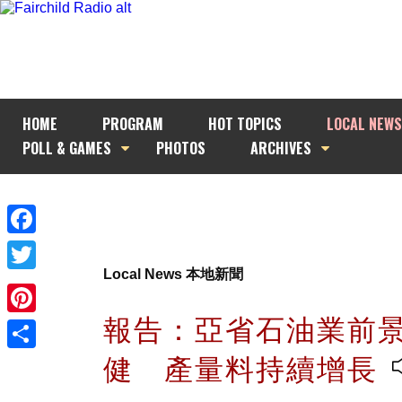
HOME
PROGRAM
HOT TOPICS
LOCAL NEWS
POLL & GAMES
PHOTOS
ARCHIVES
Facebook
Local News 本地新聞
Twitter
報告：亞省石油業前
Pinterest
健 產量料持續增長
Share