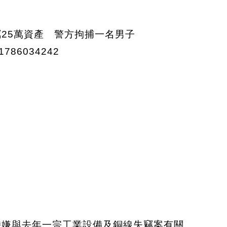
涉嫌與去年一宗工業設備及銅線失竊案有關。