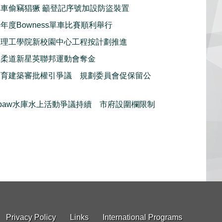
車偷竊猖獗 籲登記序號加設防盜裝置
年度Bowness單車比賽順利舉行
省理工學院新校園中心工程按計劃推進
殊柔道新星英聯邦運動會奪金
保育建築審批權引爭議 規劃委員會促保留公
rspaw水庫水上活動爭議持續 市府設圍欄限制
Privacy Policy
Links
International Programs