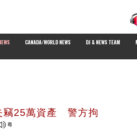
NEWS
CANADA/WORLD NEWS
DJ & NEWS TEAM
竊25萬資產 警方拘