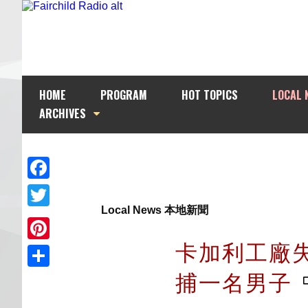
HOME
PROGRAM
HOT TOPICS
LOCAL 
ARCHIVES
Facebook
Local News 本地新聞
Twitter
卡加利工廠失
Pinterest
捕一名男子
Share