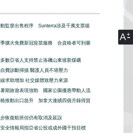
動監督出售程序 Sunterra涉及千萬支票循
A
秋季擴大免費新冠疫苗服務 合資格者可到藥
指多數亞省人支持禁止洛磯山東坡新煤礦
自費診斷掃描 醫護人員不堪壓力
線求助增加 社交媒體致壓力來源
省暑期旅遊表現強勁 國家公園優惠帶動人流
價格推動出口急升 加拿大連續四個月錄得貿
逐步恢復航班但仍有取消及延誤
大安全情報局指亞省公投或成外國干預目標