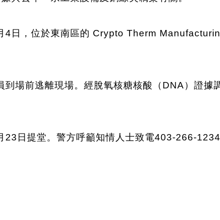
位於東南區的 Crypto Therm Manufacturi
員到場前逃離現場。經脫氧核糖核酸（DNA）證據調
日提堂。警方呼籲知情人士致電403-266-1234提供