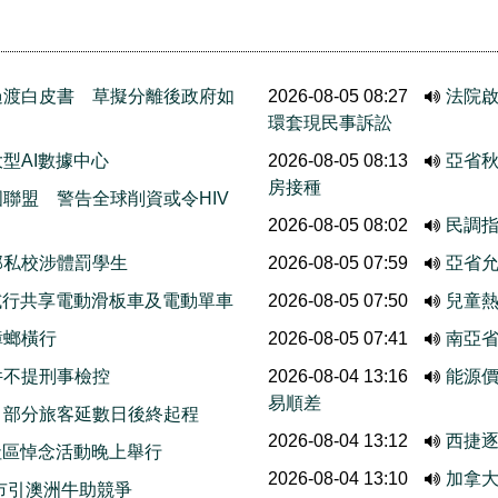
過渡白皮書 草擬分離後政府如
2026-08-05 08:27
法院啟
環套現民事訴訟
型AI數據中心
2026-08-05 08:13
亞省
房接種
聯盟 警告全球削資或令HIV
2026-08-05 08:02
民調
部私校涉體罰學生
2026-08-05 07:59
亞省允
ods試行共享電動滑板車及電動單車
2026-08-05 07:50
兒童熱
蟑螂橫行
2026-08-05 07:41
南亞
件不提刑事檢控
2026-08-04 13:16
能源
易順差
 部分旅客延數日後終起程
2026-08-04 13:12
西捷
r社區悼念活動晚上舉行
2026-08-04 13:10
加拿
市引澳洲牛助競爭