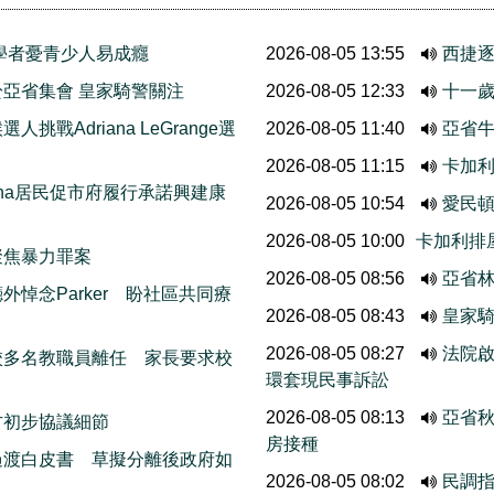
學者憂青少人易成癮
2026-08-05 13:55
西捷
亞省集會 皇家騎警關注
2026-08-05 12:33
十一歲
挑戰Adriana LeGrange選
2026-08-05 11:40
亞省牛
2026-08-05 11:15
卡加
thcona居民促市府履行承諾興建康
2026-08-05 10:54
愛民
2026-08-05 10:00
卡加利排
聚焦暴力罪案
2026-08-05 08:56
亞省
悼念Parker 盼社區共同療
2026-08-05 08:43
皇家
2026-08-05 08:27
法院啟
校多名教職員離任 家長要求校
環套現民事訴訟
2026-08-05 08:13
亞省
方初步協議細節
房接種
過渡白皮書 草擬分離後政府如
2026-08-05 08:02
民調