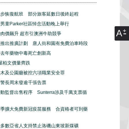
逐步恢復航班 部分旅客延數日後終起程
男童Parker社區悼念活動晚上舉行
A
肉價飆升 超市引澳洲牛助競爭
利推出推廣計劃 唐人街和園有免費泊車時段
頓去年藥物中毒死亡創新高
屋柏文價量齊跌
林木及公園廳被控六項職業安全罪
騎警長周末發逾千張告票
動監督出售程序 Sunterra涉及千萬支票循
秋季擴大免費新冠疫苗服務 合資格者可到藥
指多數亞省人支持禁止洛磯山東坡新煤礦