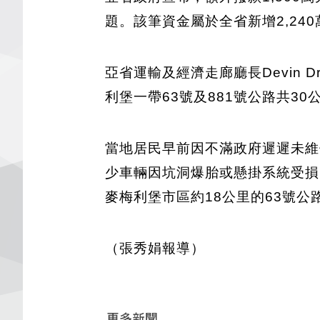
題。該筆資金屬於全省新增2,24
亞省運輸及經濟走廊廳長Devin Dr
利堡一帶63號及881號公路共3
當地居民早前因不滿政府遲遲未維修，
少車輛因坑洞爆胎或懸掛系統受損
麥梅利堡市區約18公里的63號公
（張秀娟報導）