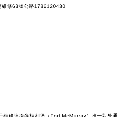
元維修連接麥梅利堡（Fort McMurray）唯一