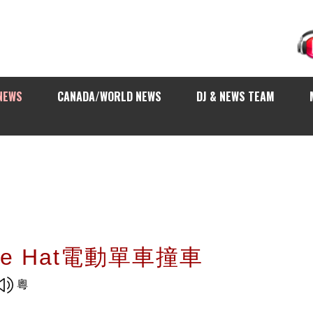
NEWS
CANADA/WORLD NEWS
DJ & NEWS TEAM
ine Hat電動單車撞車