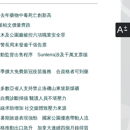
頓去年藥物中毒死亡創新高
屋柏文價量齊跌
A
林木及公園廳被控六項職業安全罪
騎警長周末發逾千張告票
動監督出售程序 Sunterra涉及千萬支票循
秋季擴大免費新冠疫苗服務 合資格者可到藥
指多數亞省人支持禁止洛磯山東坡新煤礦
自費診斷掃描 醫護人員不堪壓力
線求助增加 社交媒體致壓力來源
省暑期旅遊表現強勁 國家公園優惠帶動人流
價格推動出口急升 加拿大連續四個月錄得貿