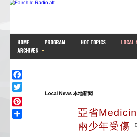
HOME
PROGRAM
HOT TOPICS
LOCAL 
ARCHIVES
Facebook
Local News 本地新聞
Twitter
亞省Medic
Pinterest
兩少年受傷
Share