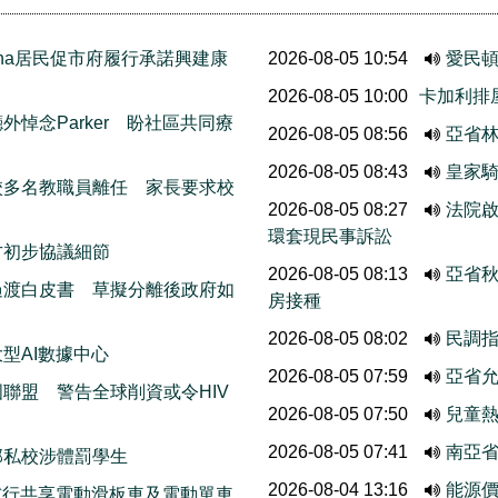
thcona居民促市府履行承諾興建康
2026-08-05 10:54
愛民
2026-08-05 10:00
卡加利排
悼念Parker 盼社區共同療
2026-08-05 08:56
亞省
2026-08-05 08:43
皇家
校多名教職員離任 家長要求校
2026-08-05 08:27
法院啟
環套現民事訴訟
方初步協議細節
2026-08-05 08:13
亞省
過渡白皮書 草擬分離後政府如
房接種
2026-08-05 08:02
民調
型AI數據中心
2026-08-05 07:59
亞省允
聯盟 警告全球削資或令HIV
2026-08-05 07:50
兒童熱
2026-08-05 07:41
南亞
部私校涉體罰學生
2026-08-04 13:16
能源
ods試行共享電動滑板車及電動單車