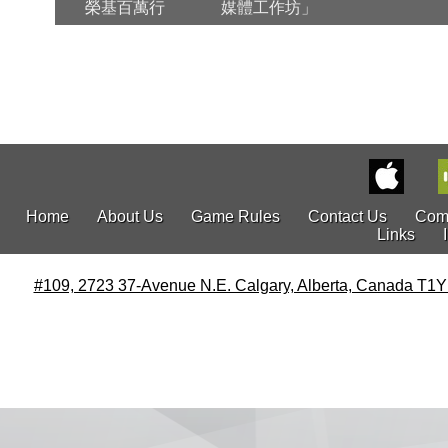
榮基百萬行
媒體工作坊」
Home
About Us
Game Rules
Contact Us
Com
Links
#109, 2723 37-Avenue N.E. Calgary, Alberta, Canada T1